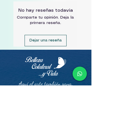
No hay reseñas todavía
Comparte tu opinión. Deja la
primera reseña.
Dejar una reseña
Aquí el arte también sana.
Contacto
Belleza Colateral y Vida ·
Sol Art Studio
Sol Art Studio dentro de
Sol Social Club Sevilla Este
Av. de las Ciencias, 73,
41020 Sevilla.