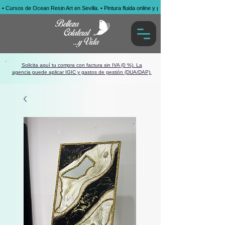
• Cursos de Ocean Resin Art en Sevilla. • Pintura fluida online y presencial. • Obras por enca
Solicita aquí tu compra con factura sin IVA (0 %).
La
agencia puede aplicar IGIC y gastos de gestión (DUA/DAP).