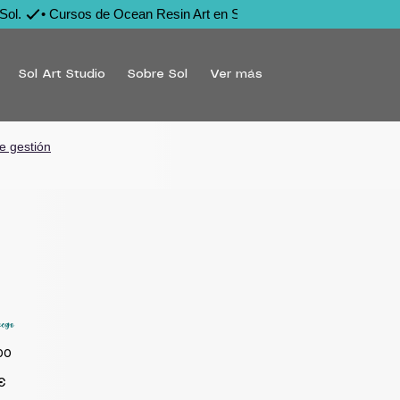
Sol. 
Sol Art Studio
Sobre Sol
Ver más
e gestión
ego
00
Precio
€