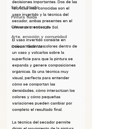
decisiones importantes. Dos de las 
Sol Art Studio
técnicas más conocidas son el 
vaso invertido y la técnica del 
Pintura fluida
secador, ambas presentes en el 
Obras por encargo
universo creativo de Sol.
Arte, emoción y comunidad
El vaso invertido consiste en 
Ocean Resin Art
colocar distintos colores dentro de 
un vaso y volcarlos sobre la 
superficie para que la pintura se 
expanda y genere composiciones 
orgánicas. Es una técnica muy 
visual, perfecta para entender 
cómo se comportan las 
densidades, cómo interactúan los 
colores y cómo pequeñas 
variaciones pueden cambiar por 
completo el resultado final.
La técnica del secador permite 
dirigir el movimiento de la pintura 