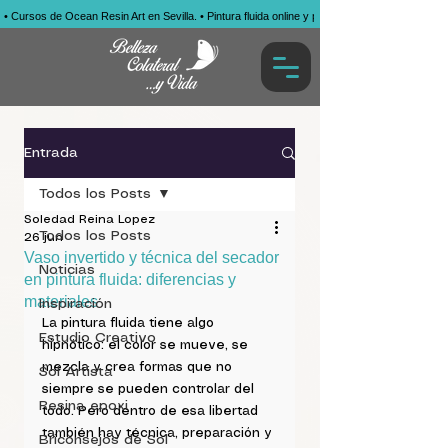
• Cursos de Ocean Resin Art en Sevilla. • Pintura fluida online y presencial. • Obras por enca
Entrada
Todos los Posts
Soledad Reina Lopez
Todos los Posts
26 jun
Vaso invertido y técnica del secador
Noticias
en pintura fluida: diferencias y
materiales
Inspiración
La pintura fluida tiene algo 
Estudio Creativo
hipnótico: el color se mueve, se 
mezcla y crea formas que no 
Sol Artista
siempre se pueden controlar del 
Resina epoxi
todo. Pero dentro de esa libertad 
también hay técnica, preparación y 
Briconsejos de Sol