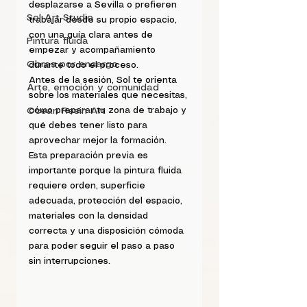
desplazarse a Sevilla o prefieren 
Sol Art Studio
trabajar desde su propio espacio, 
con una guía clara antes de 
Pintura fluida
empezar y acompañamiento 
Obras por encargo
durante todo el proceso.
Antes de la sesión, Sol te orienta 
Arte, emoción y comunidad
sobre los materiales que necesitas, 
Ocean Resin Art
cómo preparar tu zona de trabajo y 
qué debes tener listo para 
aprovechar mejor la formación. 
Esta preparación previa es 
importante porque la pintura fluida 
requiere orden, superficie 
adecuada, protección del espacio, 
materiales con la densidad 
correcta y una disposición cómoda 
para poder seguir el paso a paso 
sin interrupciones.