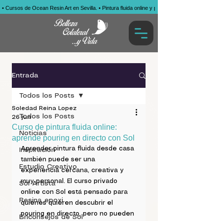
• Cursos de Ocean Resin Art en Sevilla. • Pintura fluida online y presencial. • Obras por enca
Entrada
Todos los Posts
Soledad Reina Lopez
Todos los Posts
26 jun
Curso de pintura fluida online:
Noticias
aprende pouring en directo con Sol
Aprender pintura fluida desde casa 
Inspiración
también puede ser una 
Estudio Creativo
experiencia cercana, creativa y 
muy personal. El curso privado 
Sol Artista
online con Sol está pensado para 
Resina epoxi
quienes quieren descubrir el 
pouring en directo, pero no pueden 
Briconsejos de Sol