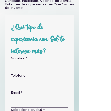
Curiosos, indecisos, vecinos de Sevilla
Este, perfiles que necesitan “ver” antes
de invertir.
¿Qué tipo de 
experiencia con Sol te 
interesa más?
Nombre
*
Teléfono
Email
*
Seleccione ciudad
*